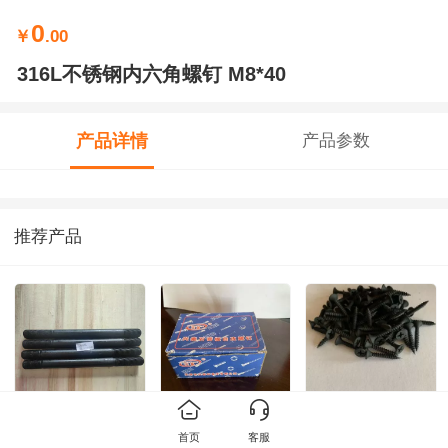
0
￥
.00
316L不锈钢内六角螺钉 M8*40
产品详情
产品参数
推荐产品
双头螺栓
自攻螺钉
干壁钉
首页
客服